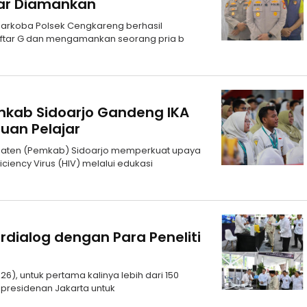
dar Diamankan
 Narkoba Polsek Cengkareng berhasil
ftar G dan mengamankan seorang pria b
kab Sidoarjo Gandeng IKA
uan Pelajar
upaten (Pemkab) Sidoarjo memperkuat upaya
ncy Virus (HIV) melalui edukasi
rdialog dengan Para Peneliti
6), untuk pertama kalinya lebih dari 150
epresidenan Jakarta untuk