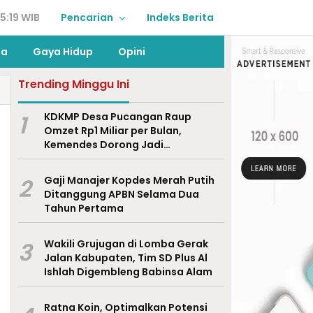
5:19 WIB
Pencarian
Indeks Berita
ga
Gaya Hidup
Opini
Trending Minggu Ini
1
KDKMP Desa Pucangan Raup
Omzet Rp1 Miliar per Bulan,
Kemendes Dorong Jadi
Percontohan Nasional
2
Gaji Manajer Kopdes Merah Putih
Ditanggung APBN Selama Dua
Tahun Pertama
3
Wakili Grujugan di Lomba Gerak
Jalan Kabupaten, Tim SD Plus Al
Ishlah Digembleng Babinsa Alam
Ratna Koin, Optimalkan Potensi