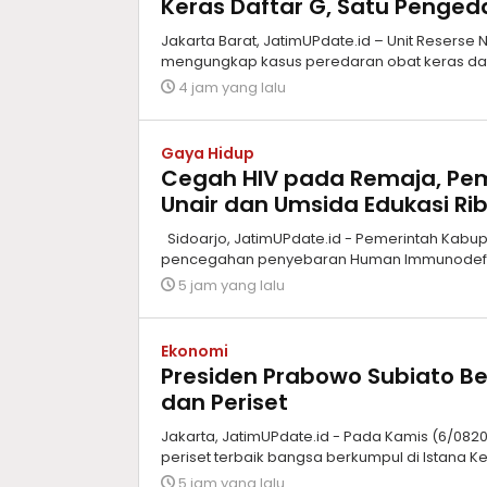
Keras Daftar G, Satu Penge
Jakarta Barat, JatimUPdate.id – Unit Reserse
mengungkap kasus peredaran obat keras da
4 jam yang lalu
Gaya Hidup
Cegah HIV pada Remaja, Pem
Unair dan Umsida Edukasi Rib
Sidoarjo, JatimUPdate.id - Pemerintah Kab
pencegahan penyebaran Human Immunodeficie
5 jam yang lalu
Ekonomi
Presiden Prabowo Subiato Be
dan Periset
Jakarta, JatimUPdate.id - Pada Kamis (6/08202
periset terbaik bangsa berkumpul di Istana K
5 jam yang lalu