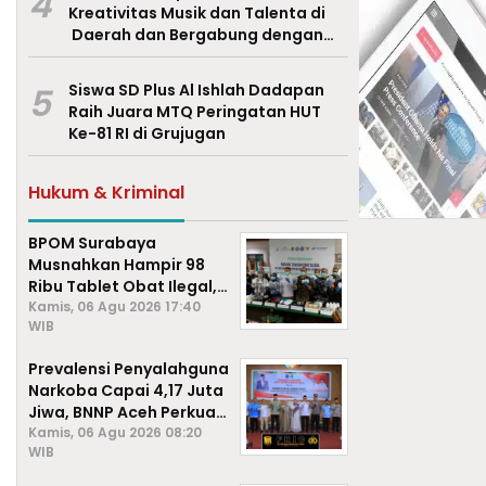
4
Kreativitas Musik dan Talenta di
Daerah dan Bergabung dengan
Ekraf Pasuruan
5
Siswa SD Plus Al Ishlah Dadapan
Raih Juara MTQ Peringatan HUT
Ke-81 RI di Grujugan
Hukum & Kriminal
BPOM Surabaya
Musnahkan Hampir 98
Ribu Tablet Obat Ilegal,
Cegah Penyalahgunaan
Kamis, 06 Agu 2026 17:40
WIB
di Kalangan Pelajar
Prevalensi Penyalahguna
Narkoba Capai 4,17 Juta
Jiwa, BNNP Aceh Perkuat
P4GN di Subulussalam
Kamis, 06 Agu 2026 08:20
WIB