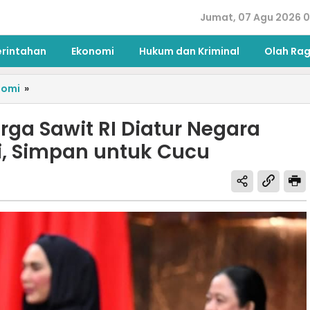
Jumat, 07 Agu 2026 0
erintahan
Ekonomi
Hukum dan Kriminal
Olah Ra
nomi
»
ga Sawit RI Diatur Negara
li, Simpan untuk Cucu