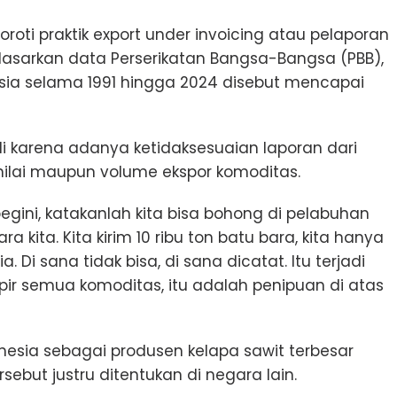
roti praktik export under invoicing atau pelaporan
erdasarkan data Perserikatan Bangsa-Bangsa (PBB),
nesia selama 1991 hingga 2024 disebut mencapai
adi karena adanya ketidaksesuaian laporan dari
nilai maupun volume ekspor komoditas.
begini, katakanlah kita bisa bohong di pelabuhan
a kita. Kita kirim 10 ribu ton batu bara, kita hanya
a. Di sana tidak bisa, di sana dicatat. Itu terjadi
mpir semua komoditas, itu adalah penipuan di atas
nesia sebagai produsen kelapa sawit terbesar
ebut justru ditentukan di negara lain.