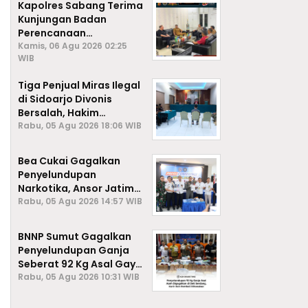
Kapolres Sabang Terima
Kunjungan Badan
Perencanaan
Pembangunan Daerah
Kamis, 06 Agu 2026 02:25
WIB
(BAPPEDA) Kota Sabang,
Tiga Penjual Miras Ilegal
di Sidoarjo Divonis
Bersalah, Hakim
Jatuhkan Denda hingga
Rabu, 05 Agu 2026 18:06 WIB
Rp1 Juta
Bea Cukai Gagalkan
Penyelundupan
Narkotika, Ansor Jatim
Negara Tak Kalah dari
Rabu, 05 Agu 2026 14:57 WIB
Sindikat Internasional
BNNP Sumut Gagalkan
Penyelundupan Ganja
Seberat 92 Kg Asal Gayo
Lues, Aceh.
Rabu, 05 Agu 2026 10:31 WIB