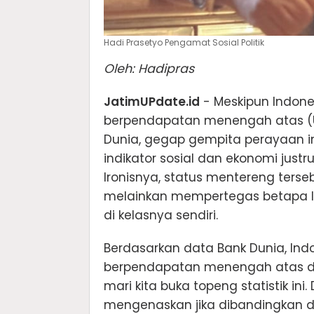
Hadi Prasetyo Pengamat Sosial Politik
Oleh: Hadipras
JatimUPdate.id
- Meskipun Indones
berpendapatan menengah atas (U
Dunia, gegap gempita perayaan in
indikator sosial dan ekonomi just
Ironisnya, status mentereng ters
melainkan mempertegas betapa Ind
di kelasnya sendiri.
Berdasarkan data Bank Dunia, I
berpendapatan menengah atas den
mari kita buka topeng statistik ini
mengenaskan jika dibandingkan d