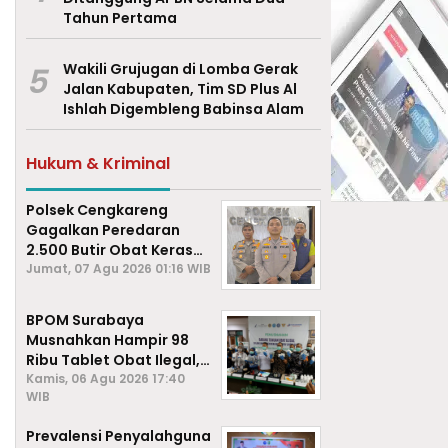
Tahun Pertama
5
Wakili Grujugan di Lomba Gerak
Jalan Kabupaten, Tim SD Plus Al
Ishlah Digembleng Babinsa Alam
Hukum & Kriminal
Polsek Cengkareng
Gagalkan Peredaran
2.500 Butir Obat Keras
Daftar G, Satu Pengedar
Jumat, 07 Agu 2026 01:16 WIB
Diamankan
BPOM Surabaya
Musnahkan Hampir 98
Ribu Tablet Obat Ilegal,
Cegah Penyalahgunaan
Kamis, 06 Agu 2026 17:40
WIB
di Kalangan Pelajar
Prevalensi Penyalahguna