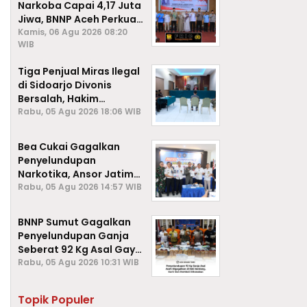
Narkoba Capai 4,17 Juta
Jiwa, BNNP Aceh Perkuat
P4GN di Subulussalam
Kamis, 06 Agu 2026 08:20
WIB
Tiga Penjual Miras Ilegal
di Sidoarjo Divonis
Bersalah, Hakim
Jatuhkan Denda hingga
Rabu, 05 Agu 2026 18:06 WIB
Rp1 Juta
Bea Cukai Gagalkan
Penyelundupan
Narkotika, Ansor Jatim
Negara Tak Kalah dari
Rabu, 05 Agu 2026 14:57 WIB
Sindikat Internasional
BNNP Sumut Gagalkan
Penyelundupan Ganja
Seberat 92 Kg Asal Gayo
Lues, Aceh.
Rabu, 05 Agu 2026 10:31 WIB
Topik Populer