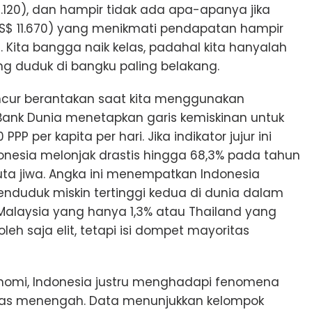
7.120), dan hampir tidak ada apa-apanya jika
S$ 11.670) yang menikmati pendapatan hampir
gi. Kita bangga naik kelas, padahal kita hanyalah
g duduk di bangku paling belakang.
ancur berantakan saat kita menggunakan
Bank Dunia menetapkan garis kemiskinan untuk
P per kapita per hari. Jika indikator jujur ini
donesia melonjak drastis hingga 68,3% pada tahun
ta jiwa. Angka ini menempatkan Indonesia
nduduk miskin tertinggi kedua di dunia dalam
Malaysia yang hanya 1,3% atau Thailand yang
oleh saja elit, tetapi isi dompet mayoritas
onomi, Indonesia justru menghadapi fenomena
las menengah. Data menunjukkan kelompok