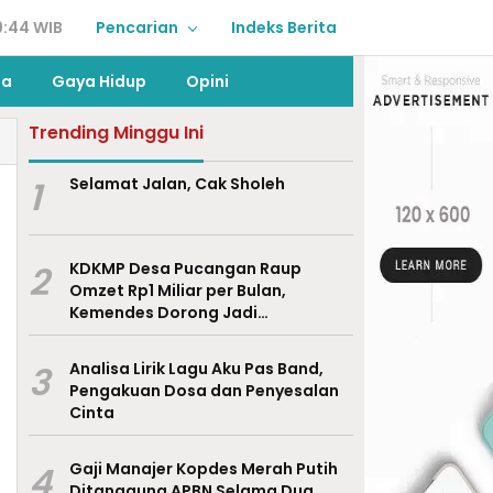
9:44 WIB
Pencarian
Indeks Berita
ga
Gaya Hidup
Opini
Trending Minggu Ini
1
Selamat Jalan, Cak Sholeh
2
KDKMP Desa Pucangan Raup
Omzet Rp1 Miliar per Bulan,
Kemendes Dorong Jadi
Percontohan Nasional
3
Analisa Lirik Lagu Aku Pas Band,
Pengakuan Dosa dan Penyesalan
Cinta
4
Gaji Manajer Kopdes Merah Putih
Ditanggung APBN Selama Dua