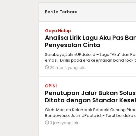
Berita Terbaru
Gaya Hidup
Analisa Lirik Lagu Aku Pas 
Penyesalan Cinta
Surabaya,JatimUPdate.id – Lagu “Aku” dari Pa
emosi. Dirilis pada era keemasan band rock alt
29 menit yang lalu
OPINI
Penutupan Jalur Bukan Solus
Ditata dengan Standar Kes
Oleh: Mantan Kelompok Pendaki Gunung Piram
Bondowoso, JatimUPdate.id, - Turut berduka c
3 jam yang lalu