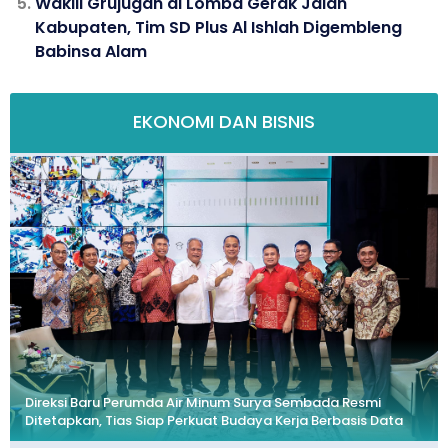
Wakili Grujugan di Lomba Gerak Jalan
Kabupaten, Tim SD Plus Al Ishlah Digembleng
Babinsa Alam
EKONOMI DAN BISNIS
Direksi Baru Perumda Air Minum Surya Sembada Resmi
Ditetapkan, Tias Siap Perkuat Budaya Kerja Berbasis Data