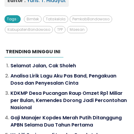
Editor :
Yuris. T. Hidayat
Tags :
Bimtek
Tata kelola
Pemkab Bondowoso
Kabupaten Bondowoso
TPP
Maesan
TRENDING MINGGU INI
Selamat Jalan, Cak Sholeh
Analisa Lirik Lagu Aku Pas Band, Pengakuan
Dosa dan Penyesalan Cinta
KDKMP Desa Pucangan Raup Omzet Rp1 Miliar
per Bulan, Kemendes Dorong Jadi Percontohan
Nasional
Gaji Manajer Kopdes Merah Putih Ditanggung
APBN Selama Dua Tahun Pertama