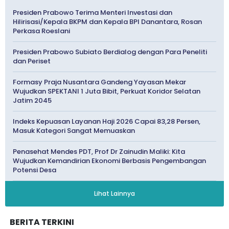
Presiden Prabowo Terima Menteri Investasi dan
Hilirisasi/Kepala BKPM dan Kepala BPI Danantara, Rosan
Perkasa Roeslani
Presiden Prabowo Subiato Berdialog dengan Para Peneliti
dan Periset
Formasy Praja Nusantara Gandeng Yayasan Mekar
Wujudkan SPEKTANI 1 Juta Bibit, Perkuat Koridor Selatan
Jatim 2045
Indeks Kepuasan Layanan Haji 2026 Capai 83,28 Persen,
Masuk Kategori Sangat Memuaskan
Penasehat Mendes PDT, Prof Dr Zainudin Maliki: Kita
Wujudkan Kemandirian Ekonomi Berbasis Pengembangan
Potensi Desa
Lihat Lainnya
BERITA TERKINI