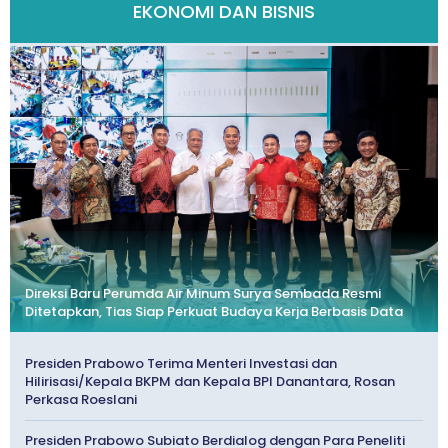
EKONOMI DAN BISNIS
Direksi Baru Perumda Air Minum Surya Sembada Resmi
Ditetapkan, Tias Siap Perkuat Budaya Kerja Berbasis Data
Presiden Prabowo Terima Menteri Investasi dan
Hilirisasi/Kepala BKPM dan Kepala BPI Danantara, Rosan
Perkasa Roeslani
Presiden Prabowo Subiato Berdialog dengan Para Peneliti