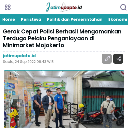
Home
Peristiwa
Politik dan Pemerintahan
Ekonomi
Gerak Cepat Polisi Berhasil Mengamankan
Terduga Pelaku Penganiayaan di
Minimarket Mojokerto
jatimupdate.id
Sabtu, 24 Sep 2022 06:43 WIB