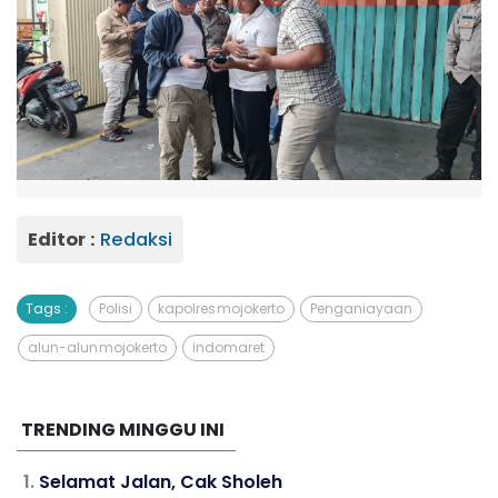
Editor :
Redaksi
Tags :
Polisi
kapolres mojokerto
Penganiayaan
alun-alun mojokerto
indomaret
TRENDING MINGGU INI
Selamat Jalan, Cak Sholeh