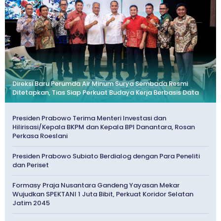
Direksi Baru Perumda Air Minum Surya Sembada Resmi
Ditetapkan, Tias Siap Perkuat Budaya Kerja Berbasis Data
Presiden Prabowo Terima Menteri Investasi dan
Hilirisasi/Kepala BKPM dan Kepala BPI Danantara, Rosan
Perkasa Roeslani
Presiden Prabowo Subiato Berdialog dengan Para Peneliti
dan Periset
Formasy Praja Nusantara Gandeng Yayasan Mekar
Wujudkan SPEKTANI 1 Juta Bibit, Perkuat Koridor Selatan
Jatim 2045