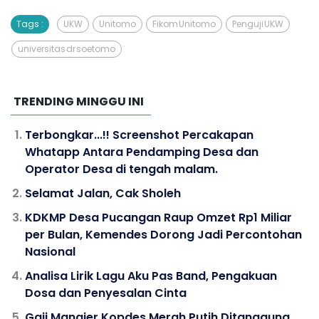
Tags :
UKW
Unitomo
Fikom Unitomo
Penguji UKW
universitas dr soetomo
TRENDING MINGGU INI
Terbongkar...!! Screenshot Percakapan
Whatapp Antara Pendamping Desa dan
Operator Desa di tengah malam.
Selamat Jalan, Cak Sholeh
KDKMP Desa Pucangan Raup Omzet Rp1 Miliar
per Bulan, Kemendes Dorong Jadi Percontohan
Nasional
Analisa Lirik Lagu Aku Pas Band, Pengakuan
Dosa dan Penyesalan Cinta
Gaji Manajer Kopdes Merah Putih Ditanggung