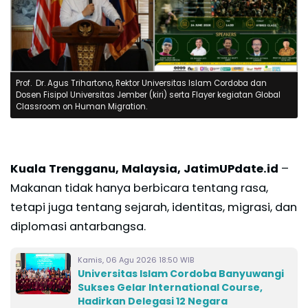
Prof. Dr. Agus Trihartono, Rektor Universitas Islam Cordoba dan
Dosen Fisipol Universitas Jember (kiri) serta Flayer kegiatan Global
Classroom on Human Migration.
Kuala Trengganu, Malaysia, JatimUPdate.id
–
Makanan tidak hanya berbicara tentang rasa,
tetapi juga tentang sejarah, identitas, migrasi, dan
diplomasi antarbangsa.
Kamis, 06 Agu 2026 18:50 WIB
Universitas Islam Cordoba Banyuwangi
Sukses Gelar International Course,
Hadirkan Delegasi 12 Negara