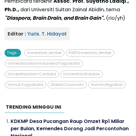
Pembicara terakhir
Assoc. Prof. Suyatno Ladiqi.,
Ph.D.,
dari Universiti Sultan Zainal Abidin, tema
"Diaspora, Brain Drain, and Brain Gain".
(rio/yh)
Editor :
Yuris. T. Hidayat
Tags :
Universitas Jember
FISIP Universitas Jember
Universitas Islam Indonesia Yogyakarta
Universitas Islam Cordoba
Universitas Andalas
Unmuh Yogyakarta
Global Classroom
Human Migration
TRENDING MINGGU INI
KDKMP Desa Pucangan Raup Omzet Rp1 Miliar
per Bulan, Kemendes Dorong Jadi Percontohan
Nasional