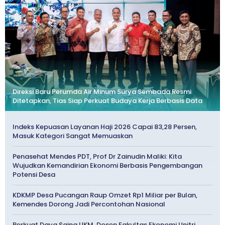
Direksi Baru Perumda Air Minum Surya Sembada Resmi
Ditetapkan, Tias Siap Perkuat Budaya Kerja Berbasis Data
Indeks Kepuasan Layanan Haji 2026 Capai 83,28 Persen,
Masuk Kategori Sangat Memuaskan
Penasehat Mendes PDT, Prof Dr Zainudin Maliki: Kita
Wujudkan Kemandirian Ekonomi Berbasis Pengembangan
Potensi Desa
KDKMP Desa Pucangan Raup Omzet Rp1 Miliar per Bulan,
Kemendes Dorong Jadi Percontohan Nasional
Perkuat Daya Saing UKM, Dosen Fakultas Ekonomi Unitri