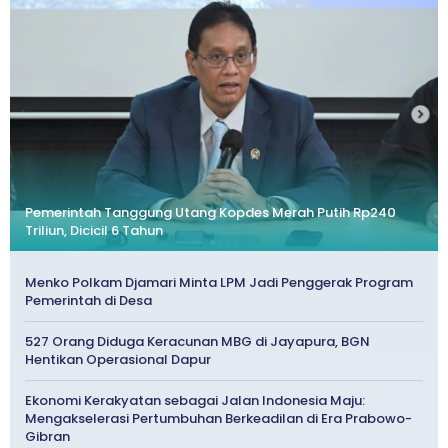
Pemerintah Tanggung Utang Kopdes Merah Putih Rp240
Triliun, Dicicil 6 Tahun
Menko Polkam Djamari Minta LPM Jadi Penggerak Program
Pemerintah di Desa
527 Orang Diduga Keracunan MBG di Jayapura, BGN
Hentikan Operasional Dapur
Ekonomi Kerakyatan sebagai Jalan Indonesia Maju:
Mengakselerasi Pertumbuhan Berkeadilan di Era Prabowo-
Gibran