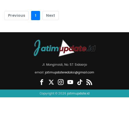
Previous
1
Next
Jl. Monginsidi, No. 57. Sidoarjo
email:
jatimupdateredaksi@gmail.com
Copyright © 2026
jatimupdate.id