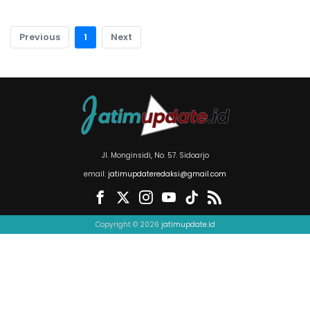
Previous
1
Next
Jl. Monginsidi, No. 57. Sidoarjo
email:
jatimupdateredaksi@gmail.com
Copyright © 2026
jatimupdate.id