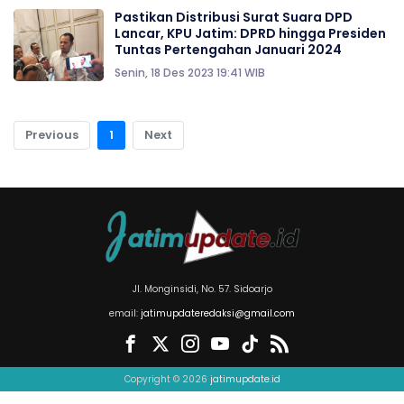
Pastikan Distribusi Surat Suara DPD
Lancar, KPU Jatim: DPRD hingga Presiden
Tuntas Pertengahan Januari 2024
Senin, 18 Des 2023 19:41 WIB
Previous
1
Next
Jl. Monginsidi, No. 57. Sidoarjo
email:
jatimupdateredaksi@gmail.com
Copyright © 2026
jatimupdate.id