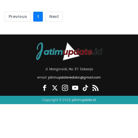
Previous
1
Next
Jl. Monginsidi, No. 57. Sidoarjo
email:
jatimupdateredaksi@gmail.com
Copyright © 2026
jatimupdate.id