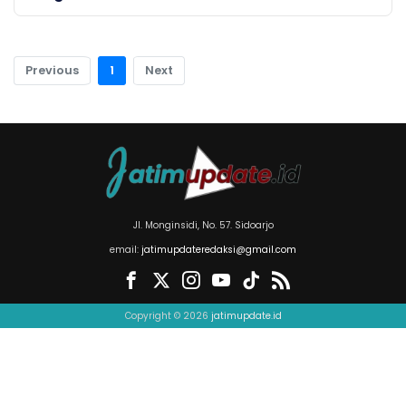
Previous
1
Next
Jl. Monginsidi, No. 57. Sidoarjo
email:
jatimupdateredaksi@gmail.com
Copyright © 2026
jatimupdate.id