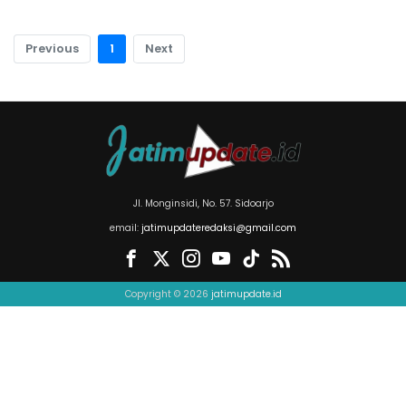
Previous
1
Next
Jl. Monginsidi, No. 57. Sidoarjo
email:
jatimupdateredaksi@gmail.com
Copyright © 2026
jatimupdate.id