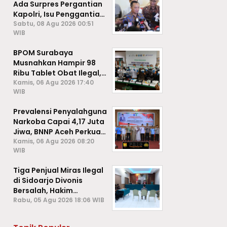
Ada Surpres Pergantian
Kapolri, Isu Penggantian
Listyo Sigit Dipastikan
Sabtu, 08 Agu 2026 00:51
WIB
Hoaks
BPOM Surabaya
Musnahkan Hampir 98
Ribu Tablet Obat Ilegal,
Cegah Penyalahgunaan
Kamis, 06 Agu 2026 17:40
WIB
di Kalangan Pelajar
Prevalensi Penyalahguna
Narkoba Capai 4,17 Juta
Jiwa, BNNP Aceh Perkuat
P4GN di Subulussalam
Kamis, 06 Agu 2026 08:20
WIB
Tiga Penjual Miras Ilegal
di Sidoarjo Divonis
Bersalah, Hakim
Jatuhkan Denda hingga
Rabu, 05 Agu 2026 18:06 WIB
Rp1 Juta