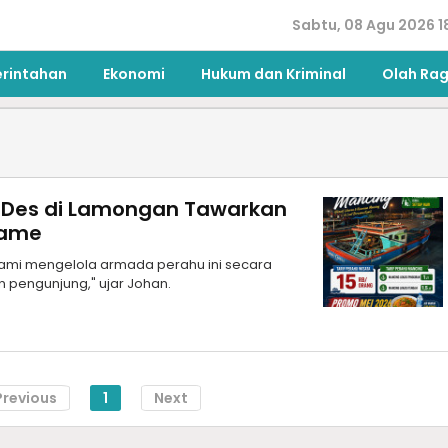
Sabtu, 08 Agu 2026 1
erintahan
Ekonomi
Hukum dan Kriminal
Olah Ra
MDes di Lamongan Tawarkan
Rame
kami mengelola armada perahu ini secara
pengunjung," ujar Johan.
Previous
1
Next