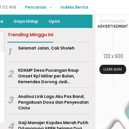
8:02 WIB
Pencarian
Indeks Berita
ga
Gaya Hidup
Opini
Trending Minggu Ini
1
Selamat Jalan, Cak Sholeh
2
KDKMP Desa Pucangan Raup
Omzet Rp1 Miliar per Bulan,
Kemendes Dorong Jadi
Percontohan Nasional
3
Analisa Lirik Lagu Aku Pas Band,
Pengakuan Dosa dan Penyesalan
Cinta
4
Gaji Manajer Kopdes Merah Putih
Ditanggung APBN Selama Dua