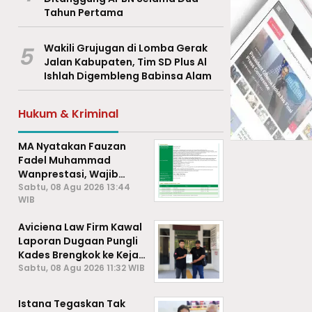
Tahun Pertama
5
Wakili Grujugan di Lomba Gerak
Jalan Kabupaten, Tim SD Plus Al
Ishlah Digembleng Babinsa Alam
Hukum & Kriminal
MA Nyatakan Fauzan
Fadel Muhammad
Wanprestasi, Wajib
Bayar Rp2,085 Miliar
Sabtu, 08 Agu 2026 13:44
WIB
Aviciena Law Firm Kawal
Laporan Dugaan Pungli
Kades Brengkok ke Kejari
Lamongan
Sabtu, 08 Agu 2026 11:32 WIB
Istana Tegaskan Tak