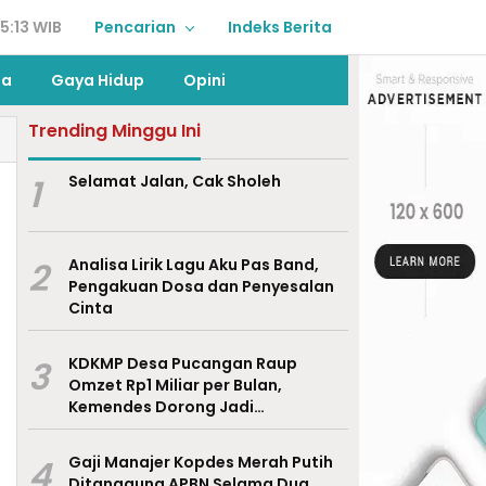
5:13 WIB
Pencarian
Indeks Berita
ga
Gaya Hidup
Opini
Trending Minggu Ini
1
Selamat Jalan, Cak Sholeh
2
Analisa Lirik Lagu Aku Pas Band,
Pengakuan Dosa dan Penyesalan
Cinta
3
KDKMP Desa Pucangan Raup
Omzet Rp1 Miliar per Bulan,
Kemendes Dorong Jadi
Percontohan Nasional
4
Gaji Manajer Kopdes Merah Putih
Ditanggung APBN Selama Dua