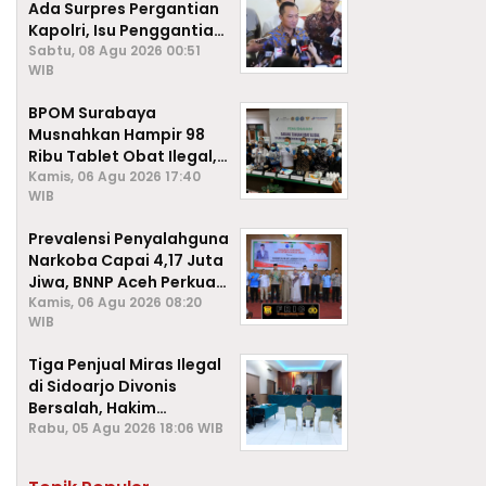
Ada Surpres Pergantian
Kapolri, Isu Penggantian
Listyo Sigit Dipastikan
Sabtu, 08 Agu 2026 00:51
WIB
Hoaks
BPOM Surabaya
Musnahkan Hampir 98
Ribu Tablet Obat Ilegal,
Cegah Penyalahgunaan
Kamis, 06 Agu 2026 17:40
WIB
di Kalangan Pelajar
Prevalensi Penyalahguna
Narkoba Capai 4,17 Juta
Jiwa, BNNP Aceh Perkuat
P4GN di Subulussalam
Kamis, 06 Agu 2026 08:20
WIB
Tiga Penjual Miras Ilegal
di Sidoarjo Divonis
Bersalah, Hakim
Jatuhkan Denda hingga
Rabu, 05 Agu 2026 18:06 WIB
Rp1 Juta