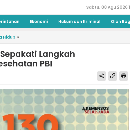
Sabtu, 08 Agu 2026 1
erintahan
Ekonomi
Hukum dan Kriminal
Olah Ra
a Hidup
»
 Sepakati Langkah
esehatan PBI