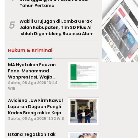
Tahun Pertama
5
Wakili Grujugan di Lomba Gerak
Jalan Kabupaten, Tim SD Plus Al
Ishlah Digembleng Babinsa Alam
Hukum & Kriminal
MA Nyatakan Fauzan
Fadel Muhammad
Wanprestasi, Wajib
Bayar Rp2,085 Miliar
Sabtu, 08 Agu 2026 13:44
WIB
Aviciena Law Firm Kawal
Laporan Dugaan Pungli
Kades Brengkok ke Kejari
Lamongan
Sabtu, 08 Agu 2026 11:32 WIB
Istana Tegaskan Tak