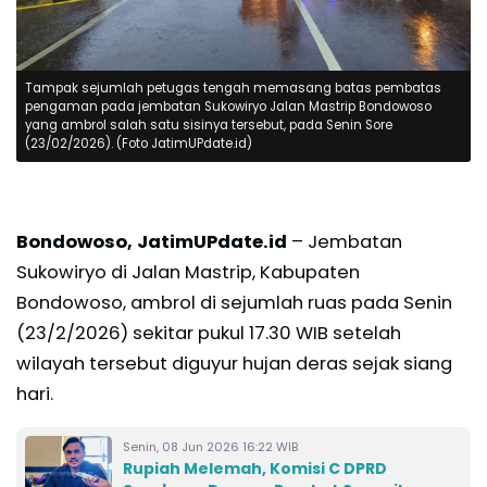
Tampak sejumlah petugas tengah memasang batas pembatas
pengaman pada jembatan Sukowiryo Jalan Mastrip Bondowoso
yang ambrol salah satu sisinya tersebut, pada Senin Sore
(23/02/2026). (Foto JatimUPdate.id)
Bondowoso, JatimUPdate.id
– Jembatan
Sukowiryo di Jalan Mastrip, Kabupaten
Bondowoso, ambrol di sejumlah ruas pada Senin
(23/2/2026) sekitar pukul 17.30 WIB setelah
wilayah tersebut diguyur hujan deras sejak siang
hari.
Senin, 08 Jun 2026 16:22 WIB
Rupiah Melemah, Komisi C DPRD