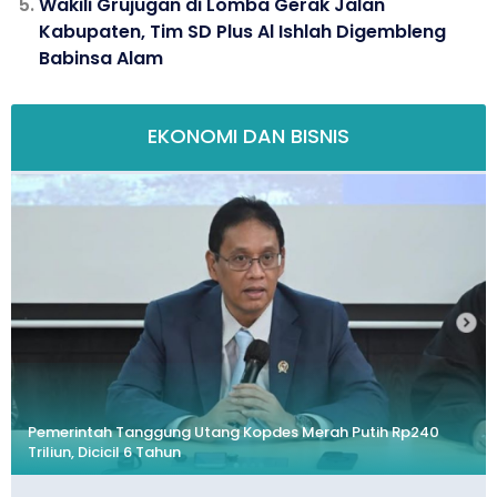
Wakili Grujugan di Lomba Gerak Jalan
Kabupaten, Tim SD Plus Al Ishlah Digembleng
Babinsa Alam
EKONOMI DAN BISNIS
Pemerintah Tanggung Utang Kopdes Merah Putih Rp240
Triliun, Dicicil 6 Tahun