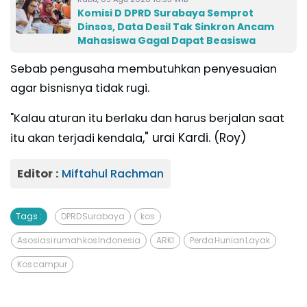
Komisi D DPRD Surabaya Semprot
Dinsos, Data Desil Tak Sinkron Ancam
Mahasiswa Gagal Dapat Beasiswa
Sebab pengusaha membutuhkan penyesuaian
agar bisnisnya tidak rugi.
"Kalau aturan itu berlaku dan harus berjalan saat
," urai Kardi. (Roy)
itu akan terjadi kendala
Editor :
Miftahul Rachman
Tags :
DPRD Surabaya
kos
Asosiasi rumah kos Indonesia
ARKI
Perda Hunian Layak
Kos campur