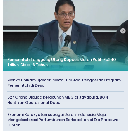
Pemerintah Tanggung Utang Kopdes Merah Putih Rp240
Triliun, Dicicil 6 Tahun
Menko Polkam Djamari Minta LPM Jadi Penggerak Program
Pemerintah di Desa
527 Orang Diduga Keracunan MBG di Jayapura, BGN
Hentikan Operasional Dapur
Ekonomi Kerakyatan sebagai Jalan Indonesia Maju:
Mengakselerasi Pertumbuhan Berkeadilan di Era Prabowo-
Gibran