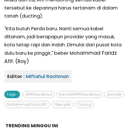
tersebut ke depannya harus tertanam di dalam
tanah (ducting).
"Kita butuh Perda baru. Nanti semua kabel
ditanam, jadi berapapun provider yang masuk,
kota tetap rapi dan indah. Dimulai dari pusat kota
ammad Faridz
dulu baru ke pinggir," beber Moh
Afif. (Roy)
Editor :
Miftahul Rachman
Tags :
DPRD Surabaya
Komisi B DPRD Surabaya
provider
Mohammad Faridz Afif.
Fiber optik
Curang
TRENDING MINGGU INI