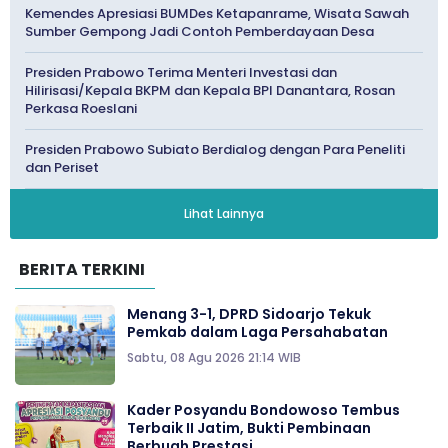
Kemendes Apresiasi BUMDes Ketapanrame, Wisata Sawah
Sumber Gempong Jadi Contoh Pemberdayaan Desa
Presiden Prabowo Terima Menteri Investasi dan
Hilirisasi/Kepala BKPM dan Kepala BPI Danantara, Rosan
Perkasa Roeslani
Presiden Prabowo Subiato Berdialog dengan Para Peneliti
dan Periset
Lihat Lainnya
BERITA TERKINI
Menang 3-1, DPRD Sidoarjo Tekuk
Pemkab dalam Laga Persahabatan
Sabtu, 08 Agu 2026 21:14 WIB
Kader Posyandu Bondowoso Tembus
Terbaik II Jatim, Bukti Pembinaan
Berbuah Prestasi