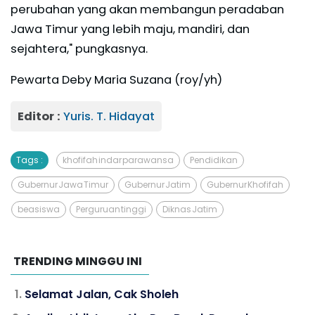
perubahan yang akan membangun peradaban
Jawa Timur yang lebih maju, mandiri, dan
sejahtera," pungkasnya.
Pewarta Deby Maria Suzana (roy/yh)
Editor :
Yuris. T. Hidayat
Tags :
khofifah indar parawansa
Pendidikan
Gubernur Jawa Timur
Gubernur Jatim
Gubernur Khofifah
beasiswa
Perguruan tinggi
Diknas Jatim
TRENDING MINGGU INI
Selamat Jalan, Cak Sholeh