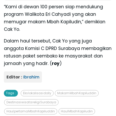
“Kami di dewan 100 persen siap mendukung
program Walikota Eri Cahyadi yang akan
memugar makam Mbah Kapiludin,” demikian
Cak Yo.
Dalam haul tersebut, Cak Yo yang juga
anggota Komisi C DPRD Surabaya membagikan
ratusan paket sembako ke masyarakat dan
jamaah yang hadir. (
roy
)
Editor :
Ibrahim
Tags :
Eks lokalisasi dolly
Makam Mbah Kapiluddin
Destinasi wisata religi Surabaya
Haul pertama Mbah Kapiluddin
Haul Mbah Kapiludin