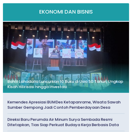
EKONOMI DAN BISNIS
Bahlil Lahadalia Luncurkan 10 Buku di Usia 50 Tahun, Ungkap
Kisah Hilirisasi hingga Investasi
Kemendes Apresiasi BUMDes Ketapanrame, Wisata Sawah
Sumber Gempong Jadi Contoh Pemberdayaan Desa
Direksi Baru Perumda Air Minum Surya Sembada Resmi
Ditetapkan, Tias Siap Perkuat Budaya Kerja Berbasis Data