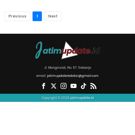
Previous
1
Next
Jl. Monginsidi, No. 57. Sidoarjo
email:
jatimupdateredaksi@gmail.com
Copyright © 2026
jatimupdate.id