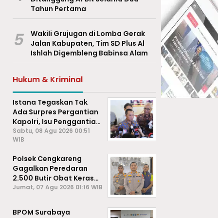
Tahun Pertama
5
Wakili Grujugan di Lomba Gerak
Jalan Kabupaten, Tim SD Plus Al
Ishlah Digembleng Babinsa Alam
Hukum & Kriminal
Istana Tegaskan Tak
Ada Surpres Pergantian
Kapolri, Isu Penggantian
Listyo Sigit Dipastikan
Sabtu, 08 Agu 2026 00:51
WIB
Hoaks
Polsek Cengkareng
Gagalkan Peredaran
2.500 Butir Obat Keras
Daftar G, Satu Pengedar
Jumat, 07 Agu 2026 01:16 WIB
Diamankan
BPOM Surabaya