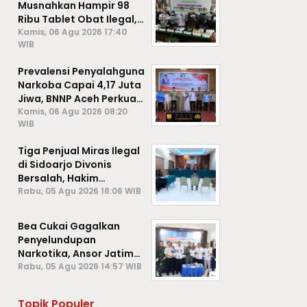
Musnahkan Hampir 98
Ribu Tablet Obat Ilegal,
Cegah Penyalahgunaan
Kamis, 06 Agu 2026 17:40
WIB
di Kalangan Pelajar
Prevalensi Penyalahguna
Narkoba Capai 4,17 Juta
Jiwa, BNNP Aceh Perkuat
P4GN di Subulussalam
Kamis, 06 Agu 2026 08:20
WIB
Tiga Penjual Miras Ilegal
di Sidoarjo Divonis
Bersalah, Hakim
Jatuhkan Denda hingga
Rabu, 05 Agu 2026 18:06 WIB
Rp1 Juta
Bea Cukai Gagalkan
Penyelundupan
Narkotika, Ansor Jatim
Negara Tak Kalah dari
Rabu, 05 Agu 2026 14:57 WIB
Sindikat Internasional
Topik Populer