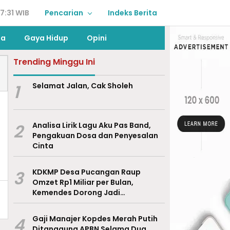
7:31 WIB
Pencarian
Indeks Berita
ga
Gaya Hidup
Opini
Trending Minggu Ini
1
Selamat Jalan, Cak Sholeh
2
Analisa Lirik Lagu Aku Pas Band,
Pengakuan Dosa dan Penyesalan
Cinta
3
KDKMP Desa Pucangan Raup
Omzet Rp1 Miliar per Bulan,
Kemendes Dorong Jadi
Percontohan Nasional
4
Gaji Manajer Kopdes Merah Putih
Ditanggung APBN Selama Dua