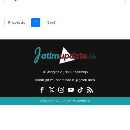
Previous
1
Next
Jl. Monginsidi, No. 57. Sidoarjo
email:
jatimupdateredaksi@gmail.com
Copyright © 2026
jatimupdate.id