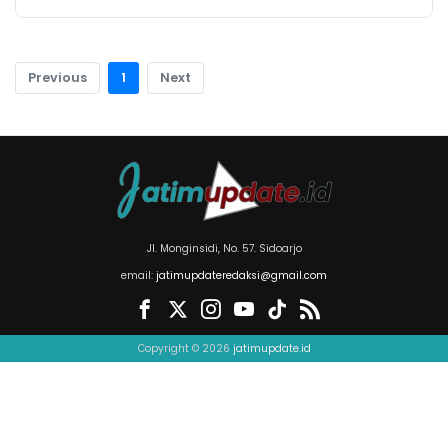
Previous
1
Next
Jl. Monginsidi, No. 57. Sidoarjo
email:
jatimupdateredaksi@gmail.com
Copyright © 2026
jatimupdate.id