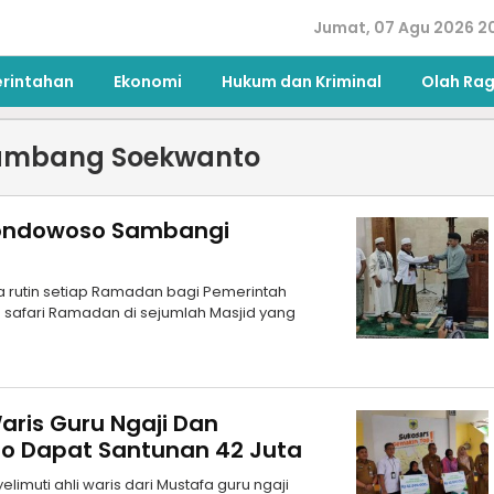
Jumat, 07 Agu 2026 2
erintahan
Ekonomi
Hukum dan Kriminal
Olah Ra
Bambang Soekwanto
ondowoso Sambangi
 rutin setiap Ramadan bagi Pemerintah
afari Ramadan di sejumlah Masjid yang
aris Guru Ngaji Dan
o Dapat Santunan 42 Juta
imuti ahli waris dari Mustafa guru ngaji