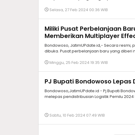
Selasa, 27 Feb 2024 00:36 WIB
Miliki Pusat Perbelanjaan Ba
Memberikan Multiplayer Effe
Bondowoso, JatimUPdate.id,- Secara resmi, 
dibuka. Pusat perbelanjaan baru yang diberi
Minggu, 25 Feb 2024 19:35 WIB
PJ Bupati Bondowoso Lepas Di
Bondowoso,JatimUPdate.id - Pj Bupati Bond
melepas pendistribusian Logistik Pemilu 202
Sabtu, 10 Feb 2024 07:49 WIB