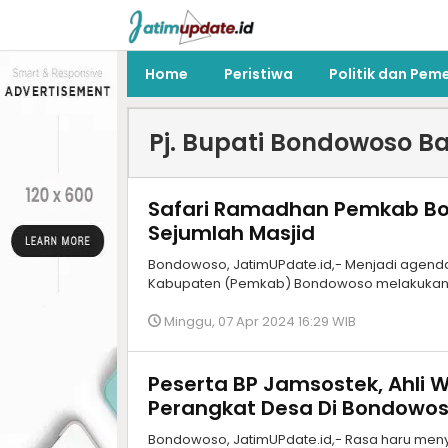
Home
Peristiwa
Politik dan Pem
Pj. Bupati Bondowoso 
Safari Ramadhan Pemkab B
Sejumlah Masjid
Bondowoso, JatimUPdate.id,- Menjadi agenda
Kabupaten (Pemkab) Bondowoso melakukan s
Minggu, 07 Apr 2024 16:29 WIB
Peserta BP Jamsostek, Ahli W
Perangkat Desa Di Bondowos
Bondowoso, JatimUPdate.id,- Rasa haru menyel