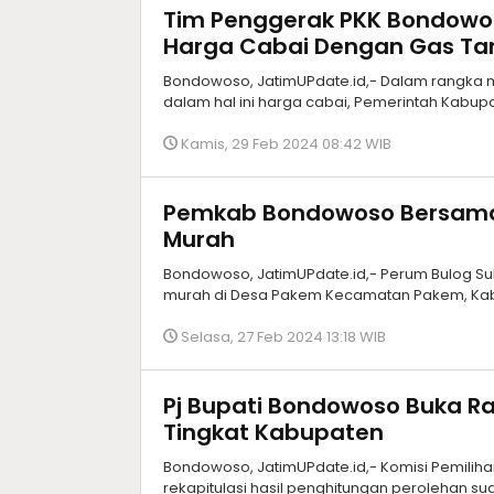
Tim Penggerak PKK Bondowos
Harga Cabai Dengan Gas Ta
Bondowoso, JatimUPdate.id,- Dalam rangka me
dalam hal ini harga cabai, Pemerintah Kabupa
Kamis, 29 Feb 2024 08:42 WIB
Pemkab Bondowoso Bersama 
Murah
Bondowoso, JatimUPdate.id,- Perum Bulog S
murah di Desa Pakem Kecamatan Pakem, Ka
Selasa, 27 Feb 2024 13:18 WIB
Pj Bupati Bondowoso Buka Ra
Tingkat Kabupaten
Bondowoso, JatimUPdate.id,- Komisi Pemil
rekapitulasi hasil penghitungan perolehan su