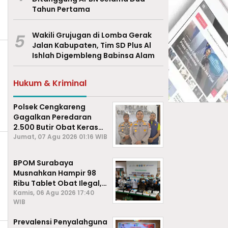
Tahun Pertama
5
Wakili Grujugan di Lomba Gerak
Jalan Kabupaten, Tim SD Plus Al
Ishlah Digembleng Babinsa Alam
Hukum & Kriminal
Polsek Cengkareng
Gagalkan Peredaran
2.500 Butir Obat Keras
Daftar G, Satu Pengedar
Jumat, 07 Agu 2026 01:16 WIB
Diamankan
BPOM Surabaya
Musnahkan Hampir 98
Ribu Tablet Obat Ilegal,
Cegah Penyalahgunaan
Kamis, 06 Agu 2026 17:40
WIB
di Kalangan Pelajar
Prevalensi Penyalahguna