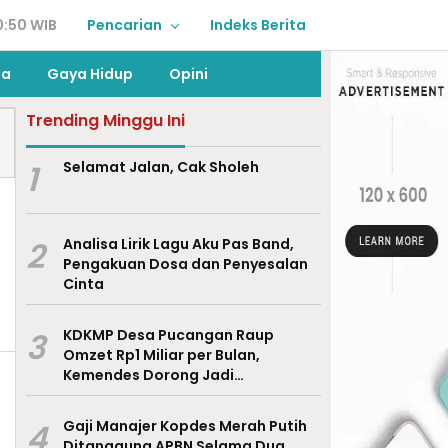
0:50 WIB
Pencarian
Indeks Berita
ga
Gaya Hidup
Opini
Trending Minggu Ini
1
Selamat Jalan, Cak Sholeh
2
Analisa Lirik Lagu Aku Pas Band,
Pengakuan Dosa dan Penyesalan
Cinta
3
KDKMP Desa Pucangan Raup
Omzet Rp1 Miliar per Bulan,
Kemendes Dorong Jadi
Percontohan Nasional
4
Gaji Manajer Kopdes Merah Putih
Ditanggung APBN Selama Dua