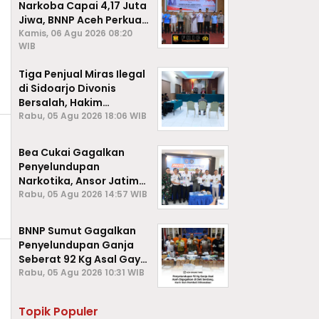
Narkoba Capai 4,17 Juta
Jiwa, BNNP Aceh Perkuat
P4GN di Subulussalam
Kamis, 06 Agu 2026 08:20
WIB
Tiga Penjual Miras Ilegal
di Sidoarjo Divonis
Bersalah, Hakim
Jatuhkan Denda hingga
Rabu, 05 Agu 2026 18:06 WIB
Rp1 Juta
Bea Cukai Gagalkan
Penyelundupan
Narkotika, Ansor Jatim
Negara Tak Kalah dari
Rabu, 05 Agu 2026 14:57 WIB
Sindikat Internasional
BNNP Sumut Gagalkan
Penyelundupan Ganja
Seberat 92 Kg Asal Gayo
Lues, Aceh.
Rabu, 05 Agu 2026 10:31 WIB
Topik Populer