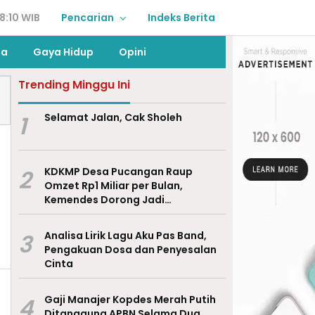
8:10 WIB
Pencarian
Indeks Berita
ga
Gaya Hidup
Opini
Trending Minggu Ini
1
Selamat Jalan, Cak Sholeh
2
KDKMP Desa Pucangan Raup
Omzet Rp1 Miliar per Bulan,
Kemendes Dorong Jadi
Percontohan Nasional
3
Analisa Lirik Lagu Aku Pas Band,
Pengakuan Dosa dan Penyesalan
Cinta
4
Gaji Manajer Kopdes Merah Putih
Ditanggung APBN Selama Dua