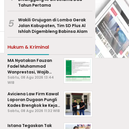
Tahun Pertama
5
Wakili Grujugan di Lomba Gerak
Jalan Kabupaten, Tim SD Plus Al
Ishlah Digembleng Babinsa Alam
Hukum & Kriminal
MA Nyatakan Fauzan
Fadel Muhammad
Wanprestasi, Wajib
Bayar Rp2,085 Miliar
Sabtu, 08 Agu 2026 13:44
WIB
Aviciena Law Firm Kawal
Laporan Dugaan Pungli
Kades Brengkok ke Kejari
Lamongan
Sabtu, 08 Agu 2026 11:32 WIB
Istana Tegaskan Tak