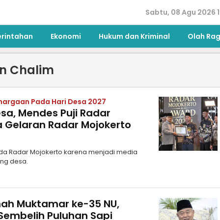
Sabtu, 08 Agu 2026 1
erintahan
Ekonomi
Hukum dan Kriminal
Olah Ra
in Chalim
ghargaan Pada Hari Desa 2027
sa, Mendes Puji Radar
a Gelaran Radar Mojokerto
da Radar Mojokerto karena menjadi media
ang desa.
mah Muktamar ke-35 NU,
embelih Puluhan Sapi