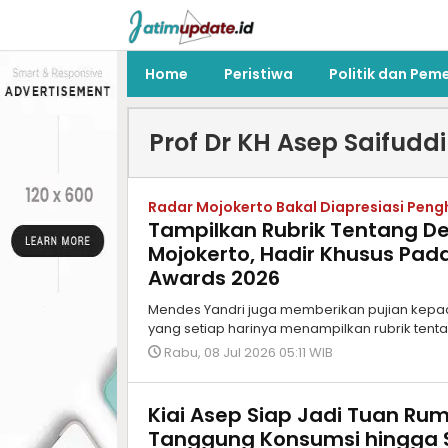
Home
Peristiwa
Politik dan Pem
Prof Dr KH Asep Saifudd
Radar Mojokerto Bakal Diapresiasi Pen
Tampilkan Rubrik Tentang De
Mojokerto, Hadir Khusus Pad
Awards 2026
Mendes Yandri juga memberikan pujian kepa
yang setiap harinya menampilkan rubrik tent
Rabu, 08 Jul 2026 05:11 WIB
Kiai Asep Siap Jadi Tuan Ru
Tanggung Konsumsi hingga S