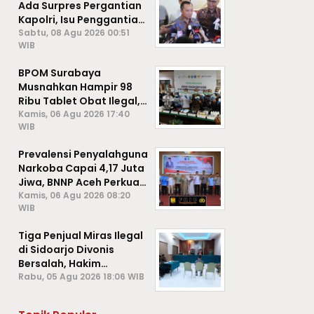
Ada Surpres Pergantian
Kapolri, Isu Penggantian
Listyo Sigit Dipastikan
Sabtu, 08 Agu 2026 00:51
WIB
Hoaks
BPOM Surabaya
Musnahkan Hampir 98
Ribu Tablet Obat Ilegal,
Cegah Penyalahgunaan
Kamis, 06 Agu 2026 17:40
WIB
di Kalangan Pelajar
Prevalensi Penyalahguna
Narkoba Capai 4,17 Juta
Jiwa, BNNP Aceh Perkuat
P4GN di Subulussalam
Kamis, 06 Agu 2026 08:20
WIB
Tiga Penjual Miras Ilegal
di Sidoarjo Divonis
Bersalah, Hakim
Jatuhkan Denda hingga
Rabu, 05 Agu 2026 18:06 WIB
Rp1 Juta