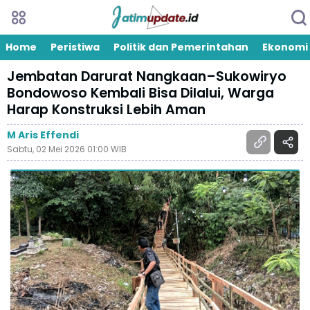
Home
Peristiwa
Politik dan Pemerintahan
Ekonomi
Jembatan Darurat Nangkaan–Sukowiryo
Bondowoso Kembali Bisa Dilalui, Warga
Harap Konstruksi Lebih Aman
M Aris Effendi
Sabtu, 02 Mei 2026 01:00 WIB