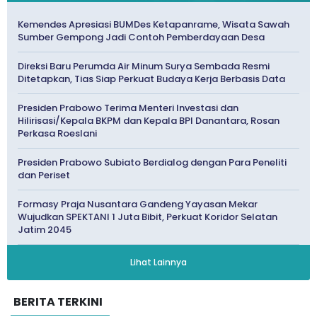
Kemendes Apresiasi BUMDes Ketapanrame, Wisata Sawah
Sumber Gempong Jadi Contoh Pemberdayaan Desa
Direksi Baru Perumda Air Minum Surya Sembada Resmi
Ditetapkan, Tias Siap Perkuat Budaya Kerja Berbasis Data
Presiden Prabowo Terima Menteri Investasi dan
Hilirisasi/Kepala BKPM dan Kepala BPI Danantara, Rosan
Perkasa Roeslani
Presiden Prabowo Subiato Berdialog dengan Para Peneliti
dan Periset
Formasy Praja Nusantara Gandeng Yayasan Mekar
Wujudkan SPEKTANI 1 Juta Bibit, Perkuat Koridor Selatan
Jatim 2045
Lihat Lainnya
BERITA TERKINI