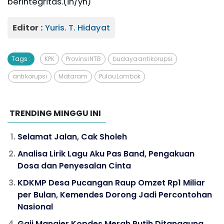
berintegritas.(ih/yh)
Editor :
Yuris. T. Hidayat
Tags :
KPK
Provinsi NTB
budaya anti korupsi
anti korupsi
Mataram
Pulau Lombok
TRENDING MINGGU INI
Selamat Jalan, Cak Sholeh
Analisa Lirik Lagu Aku Pas Band, Pengakuan
Dosa dan Penyesalan Cinta
KDKMP Desa Pucangan Raup Omzet Rp1 Miliar
per Bulan, Kemendes Dorong Jadi Percontohan
Nasional
Gaji Manajer Kopdes Merah Putih Ditanggung