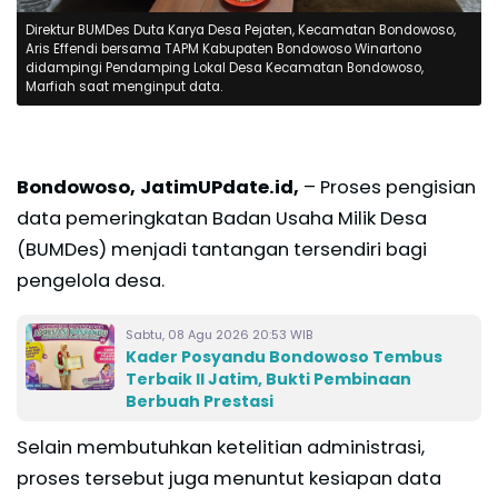
Direktur BUMDes Duta Karya Desa Pejaten, Kecamatan Bondowoso,
Aris Effendi bersama TAPM Kabupaten Bondowoso Winartono
didampingi Pendamping Lokal Desa Kecamatan Bondowoso,
Marfiah saat menginput data.
Bondowoso, JatimUPdate.id,
– Proses pengisian
data pemeringkatan Badan Usaha Milik Desa
(BUMDes) menjadi tantangan tersendiri bagi
pengelola desa.
Sabtu, 08 Agu 2026 20:53 WIB
Kader Posyandu Bondowoso Tembus
Terbaik II Jatim, Bukti Pembinaan
Berbuah Prestasi
Selain membutuhkan ketelitian administrasi,
proses tersebut juga menuntut kesiapan data