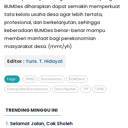
BUMDes diharapkan dapat semakin memperkuat
tata kelola usaha desa agar lebih tertata,
profesional, dan berkelanjutan, sehingga
keberadaan BUMDes benar-benar mampu
memberi manfaat bagi perekonomian
masyarakat desa. (mmt/yh)
Editor :
Yuris. T. Hidayat
Tags :
DPMD
Bondowoso
BUMDesa
Kabupaten Bondowoso
Desa Pejaten
TPP
TAPM
TRENDING MINGGU INI
Selamat Jalan, Cak Sholeh