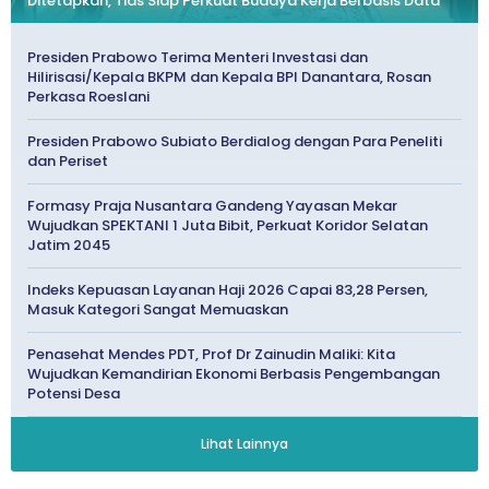
Ditetapkan, Tias Siap Perkuat Budaya Kerja Berbasis Data
Presiden Prabowo Terima Menteri Investasi dan
Hilirisasi/Kepala BKPM dan Kepala BPI Danantara, Rosan
Perkasa Roeslani
Presiden Prabowo Subiato Berdialog dengan Para Peneliti
dan Periset
Formasy Praja Nusantara Gandeng Yayasan Mekar
Wujudkan SPEKTANI 1 Juta Bibit, Perkuat Koridor Selatan
Jatim 2045
Indeks Kepuasan Layanan Haji 2026 Capai 83,28 Persen,
Masuk Kategori Sangat Memuaskan
Penasehat Mendes PDT, Prof Dr Zainudin Maliki: Kita
Wujudkan Kemandirian Ekonomi Berbasis Pengembangan
Potensi Desa
Lihat Lainnya