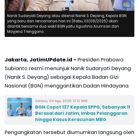
Nanik Sudaryati Deyang atau dikenal Nanik S. Deyang, Kepala BGN
yang baru dan rencananya hari ini (Rabu, 03/06/2026) akan
dilantik bersama dua wakil BGN yaitu Agustina Arumsari dan
Mayjend Trenggono.
Jakarta, JatimUPdate.id -
Presiden Prabowo
Subianto resmi menunjuk Nanik Sudaryati Deyang
(Nanik S. Deyang) sebagai Kepala Badan Gizi
Nasional (BGN) menggantikan Dadan Hindayana.
Selasa, 04 Agu 2026 21:12 WIB
BGN Copot 137 Kepala SPPG, Sebanyak 11
Berasal dari Jatim, Imbas Pelanggaran
hingga Kasus Keracunan MBG
Pengangkatan tersebut diumumkan langsung oleh