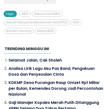
Tags :
MBG
Dapur Umum MBG
Satuan Pelayanan Pemenuhan Gizi (SPPG)
BGN
Naniek S. Dayang
Kepala BGN
TRENDING MINGGU INI
Selamat Jalan, Cak Sholeh
Analisa Lirik Lagu Aku Pas Band, Pengakuan
Dosa dan Penyesalan Cinta
KDKMP Desa Pucangan Raup Omzet Rp1 Miliar
per Bulan, Kemendes Dorong Jadi Percontohan
Nasional
Gaji Manajer Kopdes Merah Putih Ditanggung
APBN Selama Dua Tahun Pertama