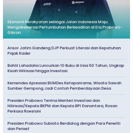
Ekonomi Kerakyatan sebagai Jalan Indonesia Maju:
Mengakselerasi Pertumbuhan Berkeadilan di Era Prabowo-
Gibran
Ansor Jatim Gandeng DJP Perkuat Literasi dan Kepatuhan
Pajak Kader
Bahlil Lahadalia Luncurkan 10 Buku di Usia 50 Tahun, Ungkap
Kisah Hilirisasi hingga Investasi
Kemendes Apresiasi BUMDes Ketapanrame, Wisata Sawah
Sumber Gempong Jadi Contoh Pemberdayaan Desa
Presiden Prabowo Terima Menteri Investasi dan
Hilirisasi/Kepala BKPM dan Kepala BPI Danantara, Rosan
Perkasa Roeslani
Presiden Prabowo Subiato Berdialog dengan Para Peneliti
dan Periset