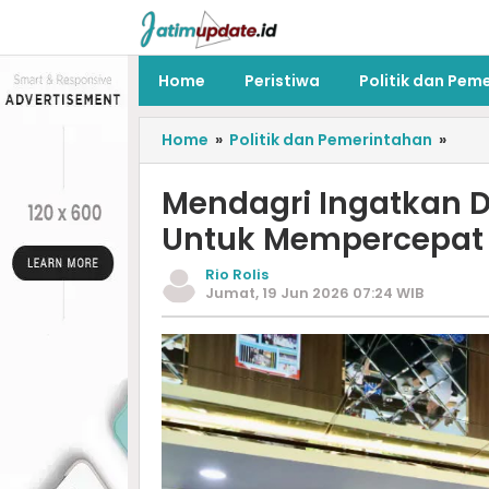
Home
Peristiwa
Politik dan Pem
Home
»
Politik dan Pemerintahan
»
Mendagri Ingatkan 
Untuk Mempercepat 
Rio Rolis
Jumat, 19 Jun 2026 07:24 WIB