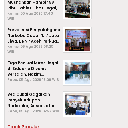
Musnahkan Hampir 98
Ribu Tablet Obat Ilegal,
Cegah Penyalahgunaan
Kamis, 06 Agu 2026 17:40
WIB
di Kalangan Pelajar
Prevalensi Penyalahguna
Narkoba Capai 4,17 Juta
Jiwa, BNNP Aceh Perkuat
P4GN di Subulussalam
Kamis, 06 Agu 2026 08:20
WIB
Tiga Penjual Miras Ilegal
di Sidoarjo Divonis
Bersalah, Hakim
Jatuhkan Denda hingga
Rabu, 05 Agu 2026 18:06 WIB
Rp1 Juta
Bea Cukai Gagalkan
Penyelundupan
Narkotika, Ansor Jatim
Negara Tak Kalah dari
Rabu, 05 Agu 2026 14:57 WIB
Sindikat Internasional
Topik Populer