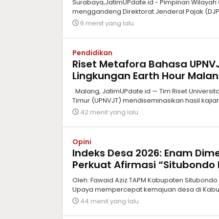
Surabaya,JatimUPdate.id - Pimpinan Wilaya
menggandeng Direktorat Jenderal Pajak (DJP)
6 menit yang lalu
Pendidikan
Riset Metafora Bahasa UPN
Lingkungan Earth Hour Mala
Malang, JatimUPdate.id — Tim Riset Univers
Timur (UPNVJT) mendiseminasikan hasil kajia
42 menit yang lalu
Opini
Indeks Desa 2026: Enam Dim
Perkuat Afirmasi “Situbondo 
Oleh: Fawaid Aziz TAPM Kabupaten Situbondo 8
Upaya mempercepat kemajuan desa di Kabup
44 menit yang lalu