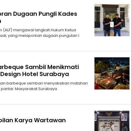
oran Dugaan Pungli Kades
n
irm (ALF) mengawal langkah hukum Ketua
adi, yang melaporkan dugaan pungutan l
i Barbeque Sambil Menikmati
 Design Hotel Surabaya
ngan barbeque sembari menyaksikan matahari
n pantai. Masyarakat Surabaya
bilan Karya Wartawan