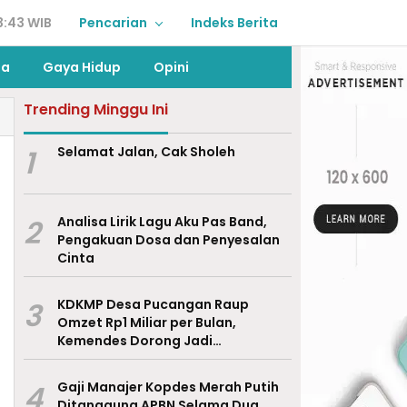
3:43 WIB
Pencarian
Indeks Berita
ga
Gaya Hidup
Opini
Trending Minggu Ini
1
Selamat Jalan, Cak Sholeh
2
Analisa Lirik Lagu Aku Pas Band,
Pengakuan Dosa dan Penyesalan
Cinta
3
KDKMP Desa Pucangan Raup
Omzet Rp1 Miliar per Bulan,
Kemendes Dorong Jadi
Percontohan Nasional
4
Gaji Manajer Kopdes Merah Putih
Ditanggung APBN Selama Dua