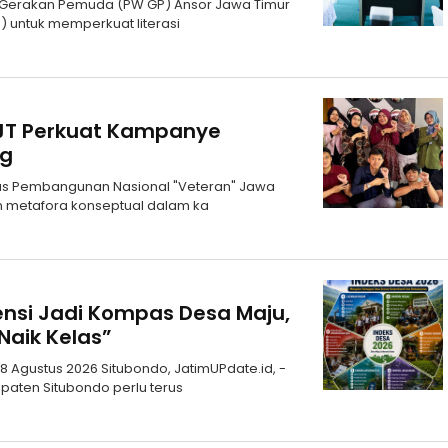
h Gerakan Pemuda (PW GP) Ansor Jawa Timur
 untuk memperkuat literasi
VJT Perkuat Kampanye
ng
itas Pembangunan Nasional "Veteran" Jawa
n metafora konseptual dalam ka
ensi Jadi Kompas Desa Maju,
Naik Kelas”
 Agustus 2026 Situbondo, JatimUPdate.id, -
aten Situbondo perlu terus