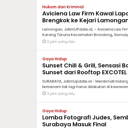
Hukum dan Kriminal
Aviciena Law Firm Kawal Lap
Brengkok ke Kejari Lamonga
Lamongan, JatimUPdate.id, – Aviciena Law F
Karang Taruna Kecamatan Brondong, Sismuly
2 jam yang lalu
Gaya Hidup
Sunset Chill & Grill, Sensas
Sunset dari Rooftop EXCOTEL
SURABAYA, JatimUpdate.id - Menikmati hida
terbenam tak lagi harus dilakukan di kawasa
3 jam yang lalu
Gaya Hidup
Lomba Fotografi Judes, Sem
Surabaya Masuk Final