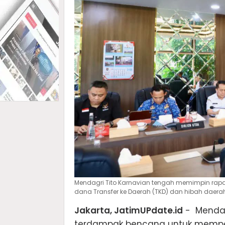
Mendagri Tito Karnavian tengah memimpin ra
dana Transfer ke Daerah (TKD) dan hibah daer
Jakarta, JatimUPdate.id
- Mendag
terdampak bencana untuk memper