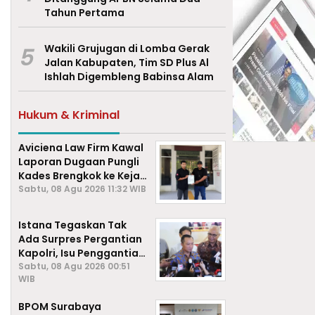
Tahun Pertama
5
Wakili Grujugan di Lomba Gerak
Jalan Kabupaten, Tim SD Plus Al
Ishlah Digembleng Babinsa Alam
Hukum & Kriminal
Aviciena Law Firm Kawal
Laporan Dugaan Pungli
Kades Brengkok ke Kejari
Lamongan
Sabtu, 08 Agu 2026 11:32 WIB
Istana Tegaskan Tak
Ada Surpres Pergantian
Kapolri, Isu Penggantian
Listyo Sigit Dipastikan
Sabtu, 08 Agu 2026 00:51
WIB
Hoaks
BPOM Surabaya