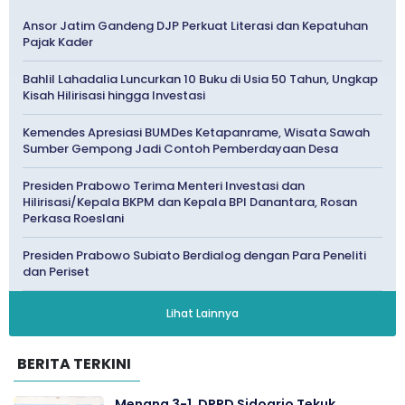
Ansor Jatim Gandeng DJP Perkuat Literasi dan Kepatuhan
Pajak Kader
Bahlil Lahadalia Luncurkan 10 Buku di Usia 50 Tahun, Ungkap
Kisah Hilirisasi hingga Investasi
Kemendes Apresiasi BUMDes Ketapanrame, Wisata Sawah
Sumber Gempong Jadi Contoh Pemberdayaan Desa
Presiden Prabowo Terima Menteri Investasi dan
Hilirisasi/Kepala BKPM dan Kepala BPI Danantara, Rosan
Perkasa Roeslani
Presiden Prabowo Subiato Berdialog dengan Para Peneliti
dan Periset
Lihat Lainnya
BERITA TERKINI
Menang 3-1, DPRD Sidoarjo Tekuk