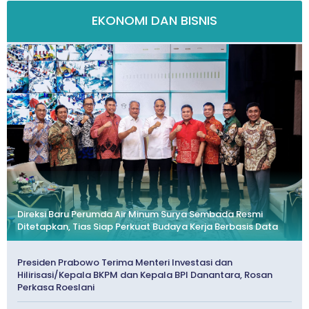
EKONOMI DAN BISNIS
Direksi Baru Perumda Air Minum Surya Sembada Resmi
Ditetapkan, Tias Siap Perkuat Budaya Kerja Berbasis Data
Presiden Prabowo Terima Menteri Investasi dan
Hilirisasi/Kepala BKPM dan Kepala BPI Danantara, Rosan
Perkasa Roeslani