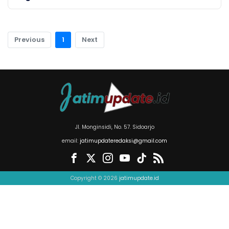
Previous
1
Next
Jl. Monginsidi, No. 57. Sidoarjo
email:
jatimupdateredaksi@gmail.com
Copyright © 2026
jatimupdate.id