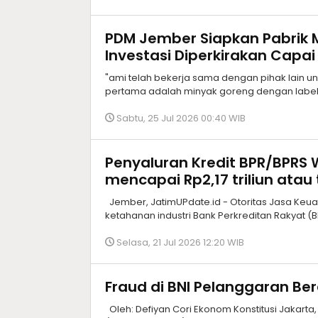
PDM Jember Siapkan Pabrik M
Investasi Diperkirakan Capai 
"ami telah bekerja sama dengan pihak lain un
pertama adalah minyak goreng dengan label M
Sabtu, 25 Jul 2026 00:40 WIB
Penyaluran Kredit BPR/BPRS 
mencapai Rp2,17 triliun ata
Jember, JatimUPdate.id - Otoritas Jasa Ke
ketahanan industri Bank Perkreditan Rakyat 
Selasa, 21 Jul 2026 12:20 WIB
Fraud di BNI Pelanggaran Ber
Oleh: Defiyan Cori Ekonom Konstitusi Jakarta