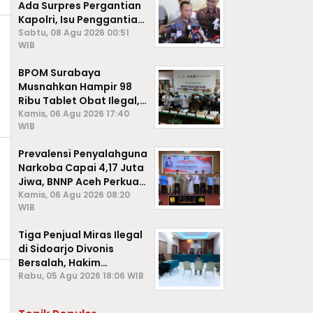
Ada Surpres Pergantian
Kapolri, Isu Penggantian
Listyo Sigit Dipastikan
Sabtu, 08 Agu 2026 00:51
WIB
Hoaks
BPOM Surabaya
Musnahkan Hampir 98
Ribu Tablet Obat Ilegal,
Cegah Penyalahgunaan
Kamis, 06 Agu 2026 17:40
WIB
di Kalangan Pelajar
Prevalensi Penyalahguna
Narkoba Capai 4,17 Juta
Jiwa, BNNP Aceh Perkuat
P4GN di Subulussalam
Kamis, 06 Agu 2026 08:20
WIB
Tiga Penjual Miras Ilegal
di Sidoarjo Divonis
Bersalah, Hakim
Jatuhkan Denda hingga
Rabu, 05 Agu 2026 18:06 WIB
Rp1 Juta