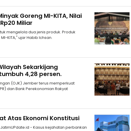
inyak Goreng MI-KITA, Nilai
Rp20 Miliar
tuk mengelola dua jenis produk. Produk
I-KITA," ujar Habib Ichsan.
Wilayah Sekarkijang
u tumbuh 4,28 persen.
uangan (OJK) Jember terus memperkuat
(BPR) dan Bank Perekonomian Rakyat
at Atas Ekonomi Konstitusi
, JatimUPdate.id - Kasus kejahatan perbankan