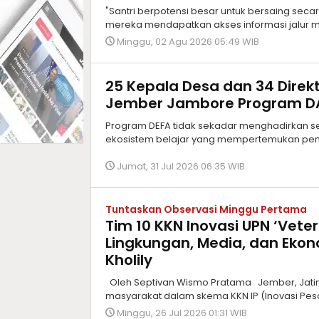
"Santri berpotensi besar untuk bersaing seca
mereka mendapatkan akses informasi jalur mas
Minggu, 02 Agu 2026 05:49 WIB
25 Kepala Desa dan 34 Dire
Jember Jambore Program D
Program DEFA tidak sekadar menghadirkan 
ekosistem belajar yang mempertemukan pem
Jumat, 31 Jul 2026 06:35 WIB
Tuntaskan Observasi Minggu Pertama
Tim 10 KKN Inovasi UPN ‘Vete
Lingkungan, Media, dan Ekono
Kholily
Oleh Septivan Wismo Pratama Jember, Jati
masyarakat dalam skema KKN IP (Inovasi Pesa
Minggu, 26 Jul 2026 01:31 WIB