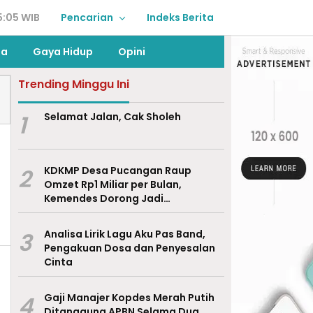
5:05 WIB
Pencarian
Indeks Berita
ga
Gaya Hidup
Opini
Trending Minggu Ini
1
Selamat Jalan, Cak Sholeh
2
KDKMP Desa Pucangan Raup
Omzet Rp1 Miliar per Bulan,
Kemendes Dorong Jadi
Percontohan Nasional
3
Analisa Lirik Lagu Aku Pas Band,
Pengakuan Dosa dan Penyesalan
Cinta
4
Gaji Manajer Kopdes Merah Putih
Ditanggung APBN Selama Dua