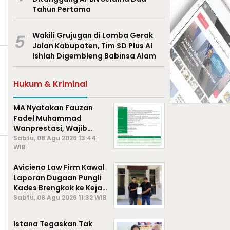
Tahun Pertama
5
Wakili Grujugan di Lomba Gerak
Jalan Kabupaten, Tim SD Plus Al
Ishlah Digembleng Babinsa Alam
Hukum & Kriminal
MA Nyatakan Fauzan
Fadel Muhammad
Wanprestasi, Wajib
Bayar Rp2,085 Miliar
Sabtu, 08 Agu 2026 13:44
WIB
Aviciena Law Firm Kawal
Laporan Dugaan Pungli
Kades Brengkok ke Kejari
Lamongan
Sabtu, 08 Agu 2026 11:32 WIB
Istana Tegaskan Tak