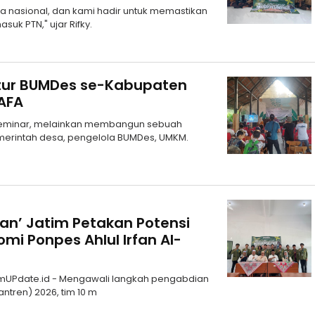
ra nasional, dan kami hadir untuk memastikan
uk PTN," ujar Rifky.
ktur BUMDes se-Kabupaten
AFA
seminar, melainkan membangun sebuah
erintah desa, pengelola BUMDes, UMKM.
ran’ Jatim Petakan Potensi
mi Ponpes Ahlul Irfan Al-
mUPdate.id - Mengawali langkah pengabdian
ntren) 2026, tim 10 m