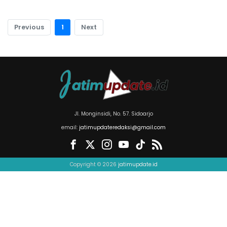
Previous
1
Next
Jl. Monginsidi, No. 57. Sidoarjo
email:
jatimupdateredaksi@gmail.com
Copyright © 2026
jatimupdate.id