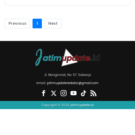
Previous
1
Next
Jl. Monginsidi, No. 57. Sidoarjo
email:
jatimupdateredaksi@gmail.com
Copyright © 2026
jatimupdate.id