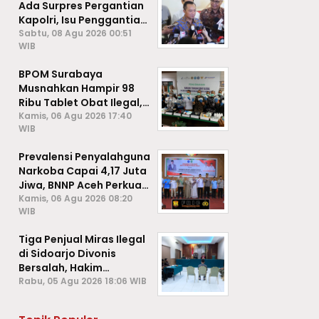
Ada Surpres Pergantian
Kapolri, Isu Penggantian
Listyo Sigit Dipastikan
Sabtu, 08 Agu 2026 00:51
WIB
Hoaks
BPOM Surabaya
Musnahkan Hampir 98
Ribu Tablet Obat Ilegal,
Cegah Penyalahgunaan
Kamis, 06 Agu 2026 17:40
WIB
di Kalangan Pelajar
Prevalensi Penyalahguna
Narkoba Capai 4,17 Juta
Jiwa, BNNP Aceh Perkuat
P4GN di Subulussalam
Kamis, 06 Agu 2026 08:20
WIB
Tiga Penjual Miras Ilegal
di Sidoarjo Divonis
Bersalah, Hakim
Jatuhkan Denda hingga
Rabu, 05 Agu 2026 18:06 WIB
Rp1 Juta