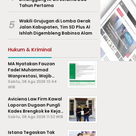
Tahun Pertama
5
Wakili Grujugan di Lomba Gerak
Jalan Kabupaten, Tim SD Plus Al
Ishlah Digembleng Babinsa Alam
Hukum & Kriminal
MA Nyatakan Fauzan
Fadel Muhammad
Wanprestasi, Wajib
Bayar Rp2,085 Miliar
Sabtu, 08 Agu 2026 13:44
WIB
Aviciena Law Firm Kawal
Laporan Dugaan Pungli
Kades Brengkok ke Kejari
Lamongan
Sabtu, 08 Agu 2026 11:32 WIB
Istana Tegaskan Tak