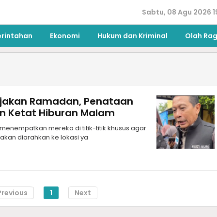
Sabtu, 08 Agu 2026 1
erintahan
Ekonomi
Hukum dan Kriminal
Olah Ra
ijakan Ramadan, Penataan
an Ketat Hiburan Malam
menempatkan mereka di titik-titik khusus agar
akan diarahkan ke lokasi ya
Previous
1
Next