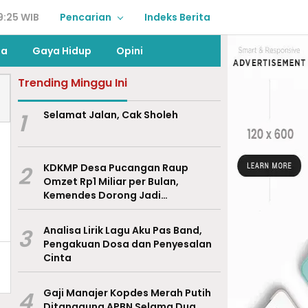
9:25 WIB
Pencarian
Indeks Berita
ga
Gaya Hidup
Opini
Trending Minggu Ini
1
Selamat Jalan, Cak Sholeh
2
KDKMP Desa Pucangan Raup
Omzet Rp1 Miliar per Bulan,
Kemendes Dorong Jadi
Percontohan Nasional
3
Analisa Lirik Lagu Aku Pas Band,
Pengakuan Dosa dan Penyesalan
Cinta
4
Gaji Manajer Kopdes Merah Putih
Ditanggung APBN Selama Dua