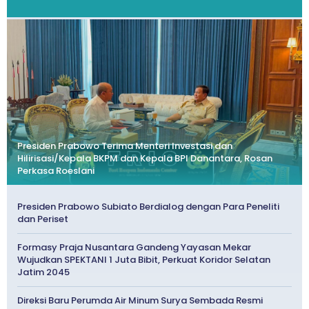
Presiden Prabowo Terima Menteri Investasi dan
Hilirisasi/Kepala BKPM dan Kepala BPI Danantara, Rosan
Perkasa Roeslani
Presiden Prabowo Subiato Berdialog dengan Para Peneliti
dan Periset
Formasy Praja Nusantara Gandeng Yayasan Mekar
Wujudkan SPEKTANI 1 Juta Bibit, Perkuat Koridor Selatan
Jatim 2045
Direksi Baru Perumda Air Minum Surya Sembada Resmi