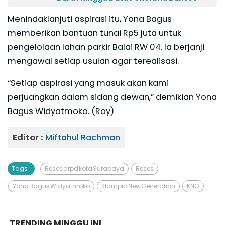
Menindaklanjuti aspirasi itu, Yona Bagus
memberikan bantuan tunai Rp5 juta untuk
pengelolaan lahan parkir Balai RW 04. Ia berjanji
mengawal setiap usulan agar terealisasi.
“Setiap aspirasi yang masuk akan kami
perjuangkan dalam sidang dewan,” demikian Yona
Bagus Widyatmoko. (Roy)
Editor :
Miftahul Rachman
Tags :
Reses drpd kota Surabaya
Reses
Yona Bagus Widyatmoko
Klampid New Generation
KNG
TRENDING MINGGU INI