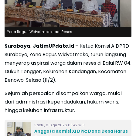
Yona Bagus Widyatmoko saat Reses
Surabaya, JatimUPdate.id
– Ketua Komisi A DPRD
Surabaya, Yona Bagus Widyatmoko, turun langsung
menyerap aspirasi warga dalam reses di Balai RW 04,
Dukuh Tengger, Kelurahan Kandangan, Kecamatan
Benowo, Selasa (11/2).
Sejumlah persoalan disampaikan warga, mulai
dari administrasi kependudukan, hukum waris,
hingga keluhan infrastruktur.
Sabtu, 01 Agu 2026 05:42 WIB
Anggota Komisi XI DPR: Dana Desa Harus