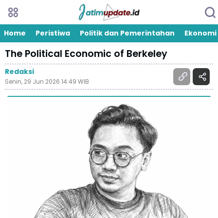
Home
Peristiwa
Politik dan Pemerintahan
Ekonomi
The Political Economic of Berkeley
Redaksi
Senin, 29 Jun 2026 14:49 WIB