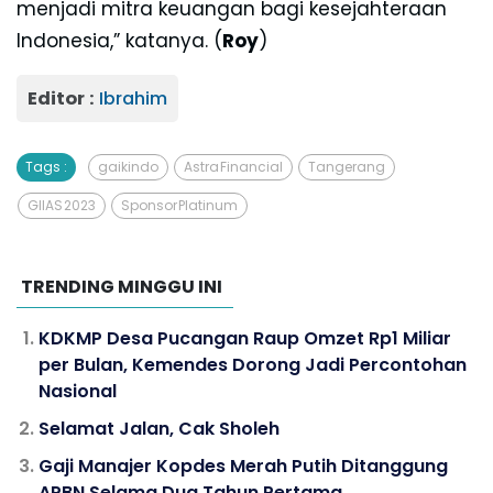
menjadi mitra keuangan bagi kesejahteraan
Indonesia,” katanya. (
Roy
)
Editor :
Ibrahim
Tags :
gaikindo
Astra Financial
Tangerang
GIIAS 2023
Sponsor Platinum
TRENDING MINGGU INI
KDKMP Desa Pucangan Raup Omzet Rp1 Miliar
per Bulan, Kemendes Dorong Jadi Percontohan
Nasional
Selamat Jalan, Cak Sholeh
Gaji Manajer Kopdes Merah Putih Ditanggung
APBN Selama Dua Tahun Pertama