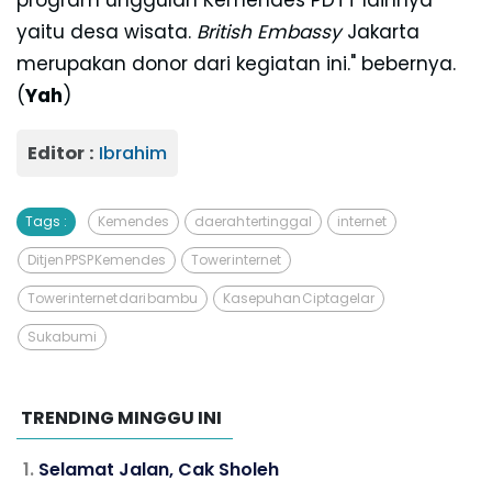
program unggulan Kemendes PDTT lainnya
yaitu desa wisata.
British Embassy
Jakarta
merupakan donor dari kegiatan ini." bebernya.
(
Yah
)
Editor :
Ibrahim
Tags :
Kemendes
daerah tertinggal
internet
Ditjen PPSP Kemendes
Tower internet
Tower internet dari bambu
Kasepuhan Ciptagelar
Sukabumi
TRENDING MINGGU INI
Selamat Jalan, Cak Sholeh