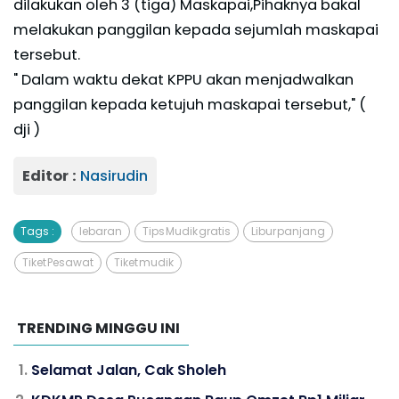
dilakukan oleh 3 (tiga) Maskapai,Pihaknya bakal
melakukan panggilan kepada sejumlah maskapai
tersebut.
" Dalam waktu dekat KPPU akan menjadwalkan
panggilan kepada ketujuh maskapai tersebut," (
dji )
Editor :
Nasirudin
Tags :
lebaran
Tips Mudik gratis
Libur panjang
Tiket Pesawat
Tiket mudik
TRENDING MINGGU INI
Selamat Jalan, Cak Sholeh