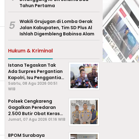
Tahun Pertama
5
Wakili Grujugan di Lomba Gerak
Jalan Kabupaten, Tim SD Plus Al
Ishlah Digembleng Babinsa Alam
Hukum & Kriminal
Istana Tegaskan Tak
Ada Surpres Pergantian
Kapolri, Isu Penggantian
Listyo Sigit Dipastikan
Sabtu, 08 Agu 2026 00:51
WIB
Hoaks
Polsek Cengkareng
Gagalkan Peredaran
2.500 Butir Obat Keras
Daftar G, Satu Pengedar
Jumat, 07 Agu 2026 01:16 WIB
Diamankan
BPOM Surabaya