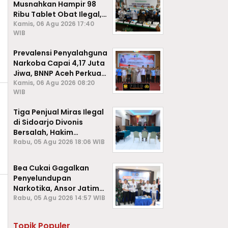
Musnahkan Hampir 98
Ribu Tablet Obat Ilegal,
Cegah Penyalahgunaan
Kamis, 06 Agu 2026 17:40
WIB
di Kalangan Pelajar
Prevalensi Penyalahguna
Narkoba Capai 4,17 Juta
Jiwa, BNNP Aceh Perkuat
P4GN di Subulussalam
Kamis, 06 Agu 2026 08:20
WIB
Tiga Penjual Miras Ilegal
di Sidoarjo Divonis
Bersalah, Hakim
Jatuhkan Denda hingga
Rabu, 05 Agu 2026 18:06 WIB
Rp1 Juta
Bea Cukai Gagalkan
Penyelundupan
Narkotika, Ansor Jatim
Negara Tak Kalah dari
Rabu, 05 Agu 2026 14:57 WIB
Sindikat Internasional
Topik Populer