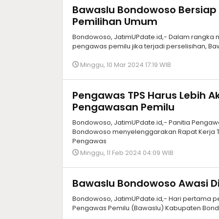
Bawaslu Bondowoso Bersiap H
Pemilihan Umum
Bondowoso, JatimUPdate.id,- Dalam rangka m
pengawas pemilu jika terjadi perselisihan
Minggu, 10 Mar 2024 17:19 WIB
Pengawas TPS Harus Lebih A
Pengawasan Pemilu
Bondowoso, JatimUPdate.id,- Panitia Peng
Bondowoso menyelenggarakan Rapat Kerja T
Pengawas
Minggu, 11 Feb 2024 04:09 WIB
Bawaslu Bondowoso Awasi Dis
Bondowoso, JatimUPdate.id,- Hari pertama pen
Pengawas Pemilu (Bawaslu) Kabupaten Bo