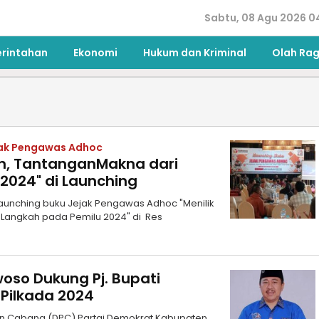
Sabtu, 08 Agu 2026 0
erintahan
Ekonomi
Hukum dan Kriminal
Olah Ra
jak Pengawas Adhoc
nan, TantanganMakna dari
2024" di Launching
unching buku Jejak Pengawas Adhoc "Menilik
 Langkah pada Pemilu 2024" di Res
oso Dukung Pj. Bupati
ilkada 2024
n Cabang (DPC) Partai Demokrat Kabupaten