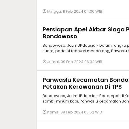
Minggu, 11 Feb 2024 04:06 WIB
Persiapan Apel Akbar Siaga
Bondowoso
Bondowoso, JatimUPdate.id,- Dalam rangka 
suara, pada 14 februari mendatang, Bawas
Jumat, 09 Feb 2024 06:32 WIB
Panwaslu Kecamatan Bondowo
Petakan Kerawanan Di TPS
Bondowoso, JatimUPdate.id,- Bertempat di Ka
sambil minum kopi, Panwaslu Kecamatan Bo
Kamis, 08 Feb 2024 05:52 WIB