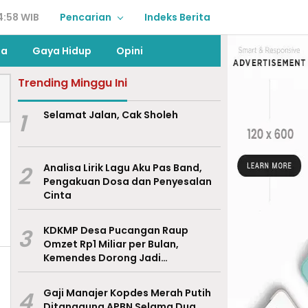
4:58 WIB
Pencarian
Indeks Berita
ga
Gaya Hidup
Opini
Trending Minggu Ini
1
Selamat Jalan, Cak Sholeh
2
Analisa Lirik Lagu Aku Pas Band,
Pengakuan Dosa dan Penyesalan
Cinta
3
KDKMP Desa Pucangan Raup
Omzet Rp1 Miliar per Bulan,
Kemendes Dorong Jadi
Percontohan Nasional
4
Gaji Manajer Kopdes Merah Putih
Ditanggung APBN Selama Dua