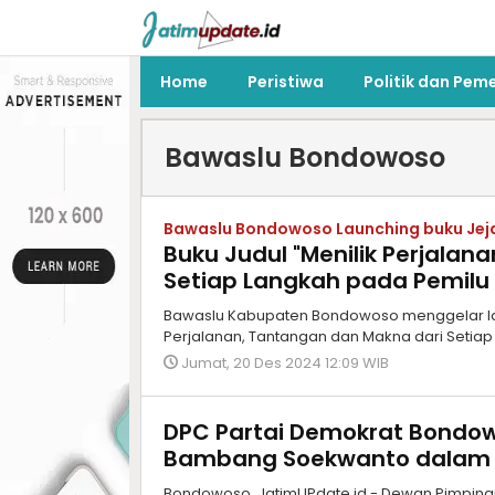
Home
Peristiwa
Politik dan Pem
Bawaslu Bondowoso
Bawaslu Bondowoso Launching buku Je
Buku Judul "Menilik Perjala
Setiap Langkah pada Pemilu 
Bawaslu Kabupaten Bondowoso menggelar la
Perjalanan, Tantangan dan Makna dari Setiap
Jumat, 20 Des 2024 12:09 WIB
DPC Partai Demokrat Bondow
Bambang Soekwanto dalam P
Bondowoso, JatimUPdate.id,- Dewan Pimpina