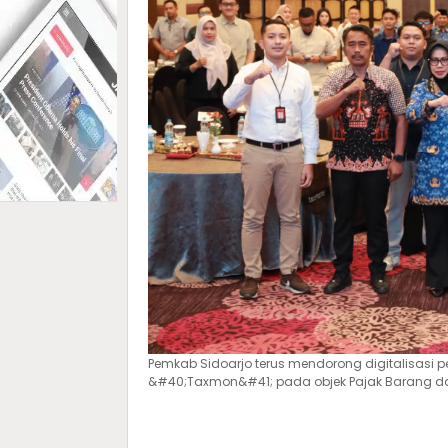
Pemkab Sidoarjo terus mendorong digitalisasi
&#40;Taxmon&#41; pada objek Pajak Barang dan