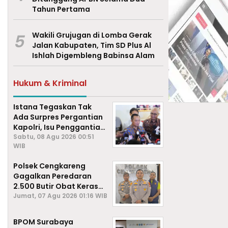
Tahun Pertama
5
Wakili Grujugan di Lomba Gerak
Jalan Kabupaten, Tim SD Plus Al
Ishlah Digembleng Babinsa Alam
Hukum & Kriminal
Istana Tegaskan Tak
Ada Surpres Pergantian
Kapolri, Isu Penggantian
Listyo Sigit Dipastikan
Sabtu, 08 Agu 2026 00:51
WIB
Hoaks
Polsek Cengkareng
Gagalkan Peredaran
2.500 Butir Obat Keras
Daftar G, Satu Pengedar
Jumat, 07 Agu 2026 01:16 WIB
Diamankan
BPOM Surabaya