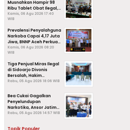
Musnahkan Hampir 98
Ribu Tablet Obat Ilegal,
Cegah Penyalahgunaan
Kamis, 06 Agu 2026 17:40
WIB
di Kalangan Pelajar
Prevalensi Penyalahguna
Narkoba Capai 4,17 Juta
Jiwa, BNNP Aceh Perkuat
P4GN di Subulussalam
Kamis, 06 Agu 2026 08:20
WIB
Tiga Penjual Miras Ilegal
di Sidoarjo Divonis
Bersalah, Hakim
Jatuhkan Denda hingga
Rabu, 05 Agu 2026 18:06 WIB
Rp1 Juta
Bea Cukai Gagalkan
Penyelundupan
Narkotika, Ansor Jatim
Negara Tak Kalah dari
Rabu, 05 Agu 2026 14:57 WIB
Sindikat Internasional
Topik Populer