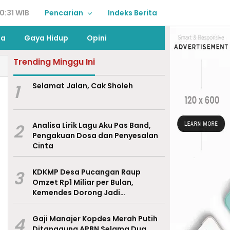
0:31 WIB
Pencarian
Indeks Berita
ga
Gaya Hidup
Opini
Trending Minggu Ini
1
Selamat Jalan, Cak Sholeh
2
Analisa Lirik Lagu Aku Pas Band,
Pengakuan Dosa dan Penyesalan
Cinta
3
KDKMP Desa Pucangan Raup
Omzet Rp1 Miliar per Bulan,
Kemendes Dorong Jadi
Percontohan Nasional
4
Gaji Manajer Kopdes Merah Putih
Ditanggung APBN Selama Dua