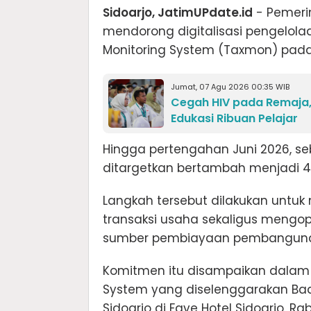
Sidoarjo, JatimUPdate.id
- Pemeri
mendorong digitalisasi pengelol
Monitoring System (Taxmon) pada 
Jumat, 07 Agu 2026 00:35 WIB
Cegah HIV pada Remaja,
Edukasi Ribuan Pelajar
Hingga pertengahan Juni 2026, se
ditargetkan bertambah menjadi 45
Langkah tersebut dilakukan untuk
transaksi usaha sekaligus mengo
sumber pembiayaan pembangunan
Komitmen itu disampaikan dalam k
System yang diselenggarakan Ba
Sidoarjo di Fave Hotel Sidoarjo, Ra