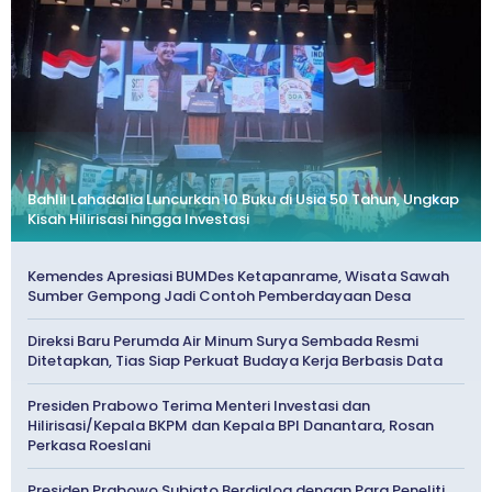
Bahlil Lahadalia Luncurkan 10 Buku di Usia 50 Tahun, Ungkap
Kisah Hilirisasi hingga Investasi
Kemendes Apresiasi BUMDes Ketapanrame, Wisata Sawah
Sumber Gempong Jadi Contoh Pemberdayaan Desa
Direksi Baru Perumda Air Minum Surya Sembada Resmi
Ditetapkan, Tias Siap Perkuat Budaya Kerja Berbasis Data
Presiden Prabowo Terima Menteri Investasi dan
Hilirisasi/Kepala BKPM dan Kepala BPI Danantara, Rosan
Perkasa Roeslani
Presiden Prabowo Subiato Berdialog dengan Para Peneliti